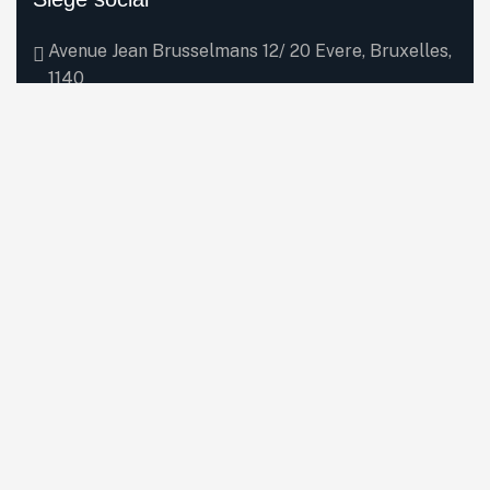
Avenue Jean Brusselmans 12/ 20 Evere, Bruxelles,
1140
e-mail: info@littlejoyceasbl.com
Appelez-nous : (32) 0455 19 11 39
De Lundi à Vendredi
De 9h - 17h
Contactez nous pour :
Devenir membre de Little Joyce ASBL
Demandez des informations
Veuillez s’abonner pour suivre nos dernières actualités
et événements, nous vous promettons de ne pas